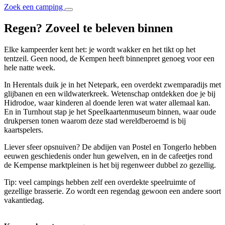
Zoek een camping
Regen? Zoveel te beleven binnen
Elke kampeerder kent het: je wordt wakker en het tikt op het
tentzeil. Geen nood, de Kempen heeft binnenpret genoeg voor een
hele natte week.
In Herentals duik je in het Netepark, een overdekt zwemparadijs met
glijbanen en een wildwaterkreek. Wetenschap ontdekken doe je bij
Hidrodoe, waar kinderen al doende leren wat water allemaal kan.
En in Turnhout stap je het Speelkaartenmuseum binnen, waar oude
drukpersen tonen waarom deze stad wereldberoemd is bij
kaartspelers.
Liever sfeer opsnuiven? De abdijen van Postel en Tongerlo hebben
eeuwen geschiedenis onder hun gewelven, en in de cafeetjes rond
de Kempense marktpleinen is het bij regenweer dubbel zo gezellig.
Tip: veel campings hebben zelf een overdekte speelruimte of
gezellige brasserie. Zo wordt een regendag gewoon een andere soort
vakantiedag.